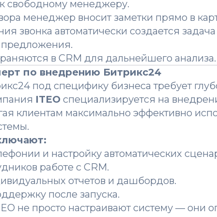
ок свободному менеджеру.
вора менеджер вносит заметки прямо в карт
ия звонка автоматически создается задача
 предложения.
храняются в CRM для дальнейшего анализа.
сперт по внедрению Битрикс24
икс24 под специфику бизнеса требует глуб
мпания
ITEO
специализируется на внедрен
гая клиентам максимально эффективно испо
стемы.
ключают:
ефонии и настройку автоматических сцена
дников работе с CRM.
ивидуальных отчетов и дашбордов.
ддержку после запуска.
EO не просто настраивают систему — они 