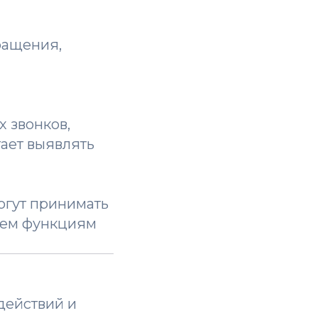
ращения,
 звонков,
гает выявлять
огут принимать
всем функциям
действий и