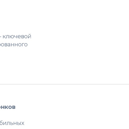
— ключевой
рованного
онков
обильных