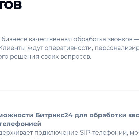
тов
бизнесе качественная обработка звонков 
 Клиенты ждут оперативности, персонализи
ого решения своих вопросов.
можности Битрикс24 для обработки зв
 телефонией
держивает подключение SIP-телефонии, м