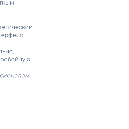
нтным
атегический
нтерфейс
.
льно,
перебойную
ссионалам.