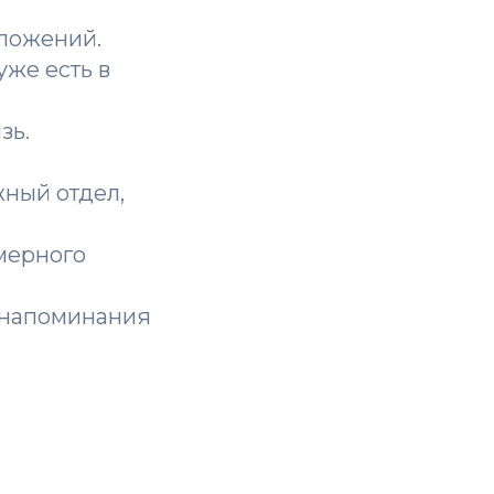
иложений.
уже есть в
зь.
ный отдел,
мерного
 напоминания