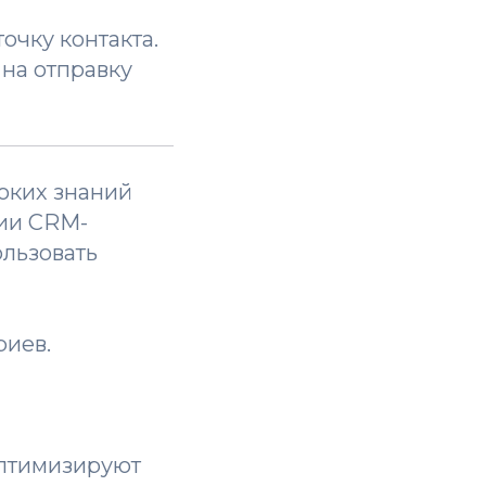
очку контакта.
 на отправку
оких знаний
ии CRM-
льзовать
риев.
оптимизируют