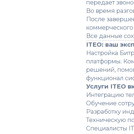
передает звон
Во время разго
После завершен
коммерческого
Все данные со
ITEO: ваш эк
Настройка Битр
платформы. Ко
решений, помо
функционал си
Услуги ITEO в
Интеграцию тел
Обучение сотру
Разработку инд
Техническую по
Специалисты IT